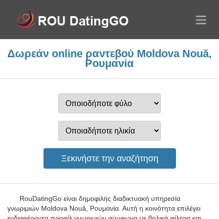
Δωρεάν online ραντεβού Moldova Nouă,
Ρουμανία
RouDatingGo είναι δημοφιλής διαδικτυακή υπηρεσία
γνωριμιών Moldova Nouă, Ρουμανία. Αυτή η κοινότητα επιλέγει
ενδιαφέροντα προφίλ γνωριμιών σύμφωνα με βολικά φίλτρα και