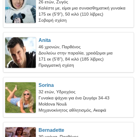
26 ετών, Ζυγός
Καλέστε με, είμαι μια συναισθηματική γυναίκα
175 εκ (5'9"), 50 κιλό (110 λίβρες)
Σοβαρή σχέση
Anita
46 χρονών, Παρθένος
Δουλεύω στην παραλία, χρειάζομαι μια
πνευματώδη γυναίκα
171 εκ (5'8"), 84 κιλό (185 λίβρες)
Πραγματική σχέση
Sorina
32 ετών, Υδροχόος
Γυναίκα ψάχνει για ένα ζευγάρι 34-43
Moldova Nouă
Μηχανοκίνητος αθλητισμός, Ακεφιά
Bernadette
30 χρόνια, Παρθένος