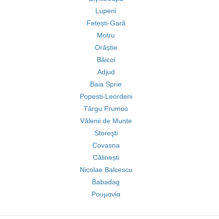
Lupeni
Fetești-Gară
Motru
Orăștie
Băicoi
Adjud
Baia Sprie
Popesti-Leordeni
Târgu Frumos
Vălenii de Munte
Storeşti
Covasna
Călinești
Nicolae Balcescu
Babadag
Ρουμανία