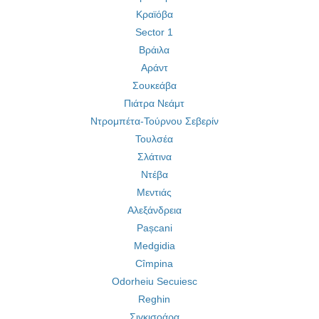
Κραϊόβα
Sector 1
Βράιλα
Αράντ
Σουκεάβα
Πιάτρα Νεάμτ
Ντρομπέτα-Τούρνου Σεβερίν
Τουλσέα
Σλάτινα
Ντέβα
Μεντιάς
Αλεξάνδρεια
Pașcani
Medgidia
Cîmpina
Odorheiu Secuiesc
Reghin
Σιγκισοάρα