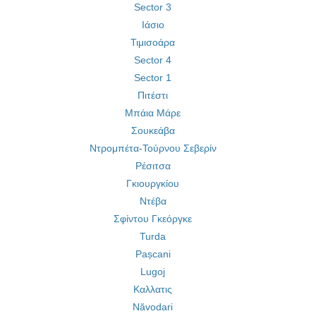
Sector 3
Ιάσιο
Τιμισοάρα
Sector 4
Sector 1
Πιτέστι
Μπάια Μάρε
Σουκεάβα
Ντρομπέτα-Τούρνου Σεβερίν
Ρέσιτσα
Γκιουργκίου
Ντέβα
Σφίντου Γκεόργκε
Turda
Pașcani
Lugoj
Καλλατις
Năvodari