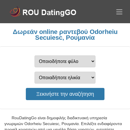
Δωρεάν online ραντεβού Odorheiu
Secuiesc, Ρουμανία
RouDatingGo είναι δημοφιλής διαδικτυακή υπηρεσία
γνωριμιών Odorheiu Secuiesc, Ρουμανία. Επιλέξτε ενδιαφέροντα
προφίλ κοριτσιών από μια μεγάλη βάση χρηστών, εντοπίστε