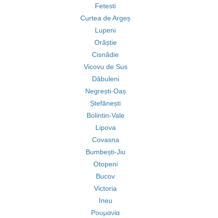
Fetesti
Curtea de Argeș
Lupeni
Orăștie
Cisnădie
Vicovu de Sus
Dăbuleni
Negrești-Oaș
Ștefănești
Bolintin-Vale
Lipova
Covasna
Bumbești-Jiu
Otopeni
Bucov
Victoria
Ineu
Ρουμανία