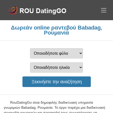
Δωρεάν online ραντεβού Babadag,
Ρουμανία
RouDatingGo είναι δημοφιλής διαδικτυακή υπηρεσία
γνωριμιών Babadag, Ρουμανία. Το έργο παρέχει μια διαδικτυακή
συνομιλία γνωριμιών και προσκαλεί τους συμμετέχοντες να