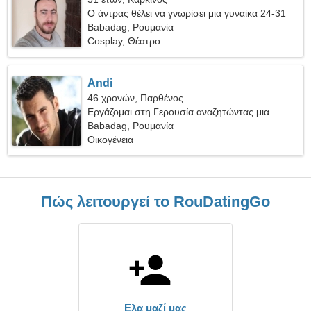
Ο άντρας θέλει να γνωρίσει μια γυναίκα 24-31
Babadag, Ρουμανία
Cosplay, Θέατρο
Andi
46 χρονών, Παρθένος
Εργάζομαι στη Γερουσία αναζητώντας μια
πνευματώδη γυναίκα
Babadag, Ρουμανία
Οικογένεια
Πώς λειτουργεί το RouDatingGo
Ελα μαζί μας