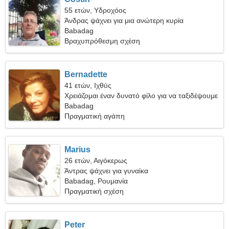
55 ετών, Υδροχόος
Άνδρας ψάχνει για μια ανώτερη κυρία
Babadag
Βραχυπρόθεσμη σχέση
Bernadette
41 ετών, Ιχθύς
Χρειάζομαι έναν δυνατό φίλο για να ταξιδέψουμε
μαζί
Babadag
Πραγματική αγάπη
Marius
26 ετών, Αιγόκερως
Άντρας ψάχνει για γυναίκα
Babadag, Ρουμανία
Πραγματική σχέση
Peter