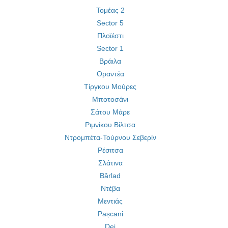
Τομέας 2
Sector 5
Πλοϊέστι
Sector 1
Βράιλα
Οραντέα
Τίργκου Μούρες
Μποτοσάνι
Σάτου Μάρε
Ριμνίκου Βίλτσα
Ντρομπέτα-Τούρνου Σεβερίν
Ρέσιτσα
Σλάτινα
Bârlad
Ντέβα
Μεντιάς
Pașcani
Dej