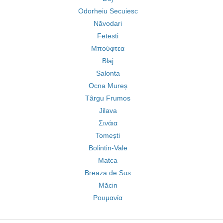
Odorheiu Secuiesc
Năvodari
Fetesti
Μπούφτεα
Blaj
Salonta
Ocna Mureș
Târgu Frumos
Jilava
Σινάια
Tomești
Bolintin-Vale
Matca
Breaza de Sus
Măcin
Ρουμανία