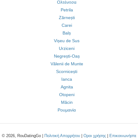
Ολτένιτσα
Petrila
Zărnești
Carei
Balș
Vișeu de Sus
Urziceni
Negrești-Oaș
Vălenii de Munte
Scornicești
Ianca
Agnita
Otopeni
Măcin
Ρουμανία
© 2026, RouDatingGo |
Πολιτική Απορρήτου
|
Οροι χρήσης
|
Επικοινωνήστε