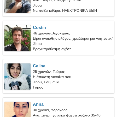
Ανύπαντρος αναζητά γυναίκα
Jibou
Να παίζει κιθάρα, ΗΛΕΚΤΡΟΝΙΚΑ ΕΙΔΗ
Costin
46 χρονών, Αιγόκερως
Είμαι αναισθησιολόγος, χρειάζομαι μια γοητευτική
γυναίκα
Jibou
Βραχυπρόθεσμη σχέση
Calina
25 χρονών, Ταύρος
Η άπιαστη γυναίκα σου
Jibou, Ρουμανία
Γάμος
Anna
30 χρόνια, Υδροχόος
Ανύπαντρη γυναίκα ψάχνει σύζυγο 35-40