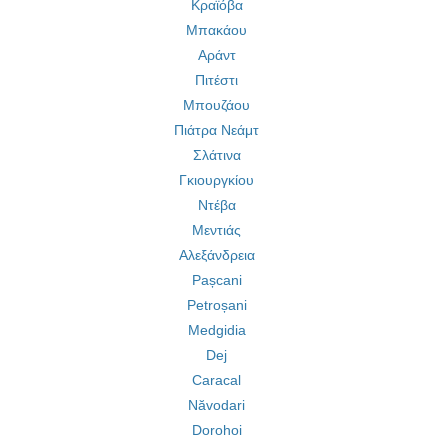
Κραϊόβα
Μπακάου
Αράντ
Πιτέστι
Μπουζάου
Πιάτρα Νεάμτ
Σλάτινα
Γκιουργκίου
Ντέβα
Μεντιάς
Αλεξάνδρεια
Pașcani
Petroșani
Medgidia
Dej
Caracal
Năvodari
Dorohoi