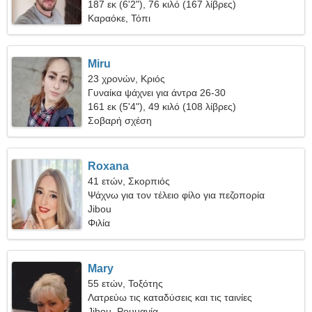
187 εκ (6'2"), 76 κιλό (167 λίβρες)
Καραόκε, Τόπι
Miru
23 χρονών, Κριός
Γυναίκα ψάχνει για άντρα 26-30
161 εκ (5'4"), 49 κιλό (108 λίβρες)
Σοβαρή σχέση
Roxana
41 ετών, Σκορπιός
Ψάχνω για τον τέλειο φίλο για πεζοπορία
Jibou
Φιλία
Mary
55 ετών, Τοξότης
Λατρεύω τις καταδύσεις και τις ταινίες
Jibou, Ρουμανία