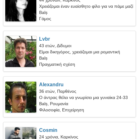
44 χρονών, Καρκίνος
Χρειάζομαι έναν ευαίσθητο φίλο για να πάμε μαζί
για κάμπινγκ
Balș
Γάμος
Lvbr
43 ετών, Δίδυμοι
Είμαι δικηγόρος, χρειάζομαι μια ρομαντική
γυναίκα
Balș
Πραγματική σχέση
Alexandru
36 ετών, Παρθένος
Ο άντρας θέλει να γνωρίσει μια γυναίκα 24-33
Balș, Ρουμανία
Φιλοσοφία, Επιχείρηση
Cosmin
24 χρόνια, Καρκίνος