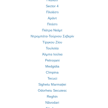
Γκαλάτι
Sector 4
Πλοϊέστι
Αράντ
Πιτέστι
Πιάτρα Νεάμτ
Ντρομπέτα-Τούρνου Σεβερίν
Τίργκου Ζίου
Τουλσέα
Άλμπα Ιούλια
Petroșani
Medgidia
Cîmpina
Tecuci
Sighetu Marmației
Odorheiu Secuiesc
Reghin
Năvodari