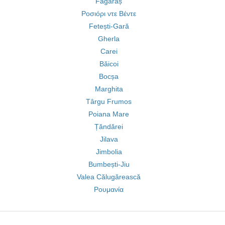
Făgăraș
Ροσιόρι ντε Βέντε
Fetești-Gară
Gherla
Carei
Băicoi
Bocșa
Marghita
Târgu Frumos
Poiana Mare
Țăndărei
Jilava
Jimbolia
Bumbești-Jiu
Valea Călugărească
Ρουμανία