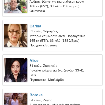
Άνδρας ψάχνει για μια ανώτερη κυρία
186 εκ (6'2"), 89 κιλό (196 λίβρες)
Οικογένεια
Carina
59 ετών, Υδροχόος
Μπορώ να μιλήσω Χίντι, Πορτογαλικά
165 εκ (5'5"), 63 κιλό (138 λίβρες)
Πραγματική αγάπη
Alice
31 ετών, Σκορπιός
Γυναίκα ψάχνει για ένα ζευγάρι 33-41
Balș
Περιπέτειες, Μπιλιάρδο
Boroka
34 ετών, Ζυγός
Ανύπαντρη γυναίκα ψάχνει σύζυγο