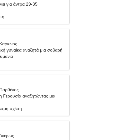
νει για άντρα 29-35
ση
Καρκίνος
ική γυναίκα αναζητά μια σοβαρή
ουμανία
 Παρθένος
 Γερουσία αναζητώντας μια
κα
σμη σχέση
γόκερως