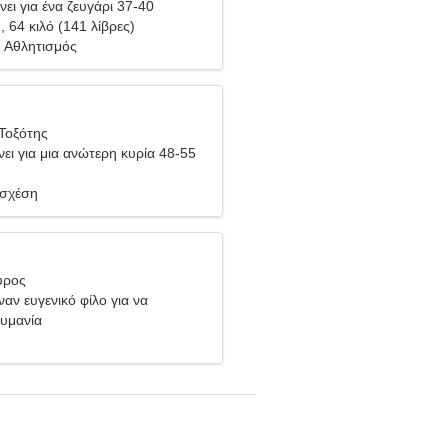
ει για ένα ζευγάρι 37-40
), 64 κιλό (141 λίβρες)
Αθλητισμός
Τοξότης
ει για μια ανώτερη κυρία 48-55
 σχέση
ύρος
ναν ευγενικό φίλο για να
 μαζί
ουμανία