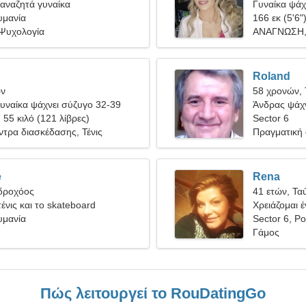
αναζητά γυναίκα
Γυναίκα ψάχν
υμανία
166 εκ (5'6"
 Ψυχολογία
ΑΝΑΓΝΩΣΗ, 
Roland
ων
58 χρονών, 
υναίκα ψάχνει σύζυγο 32-39
Άνδρας ψάχν
, 55 κιλό (121 λίβρες)
Sector 6
ντρα διασκέδασης, Τένις
Πραγματική
e
Rena
Υδροχόος
41 ετών, Τα
ένις και το skateboard
Χρειάζομαι έ
υμανία
ταξιδέψουμε
Sector 6, Ρ
Γάμος
Πώς λειτουργεί το RouDatingGo