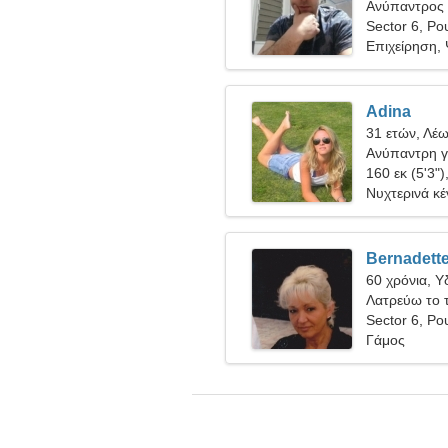
Ανύπαντρος 
Sector 6, Ρο
Επιχείρηση,
Adina
31 ετών, Λέ
Ανύπαντρη γ
160 εκ (5'3")
Νυχτερινά κέ
Bernadett
60 χρόνια, 
Λατρεύω το τ
Sector 6, Ρο
Γάμος