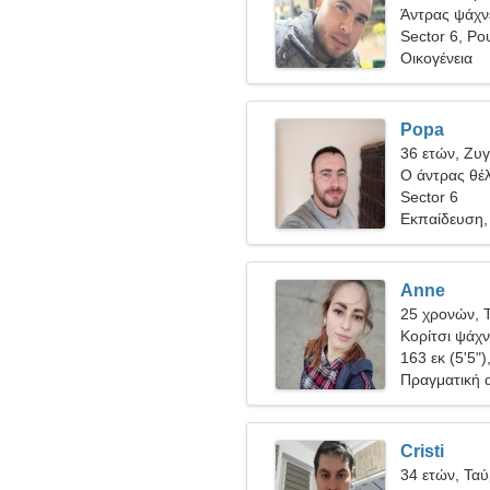
Άντρας ψάχνε
Sector 6, Ρο
Οικογένεια
Popa
36 ετών, Ζυ
Ο άντρας θέλ
Sector 6
Εκπαίδευση, 
Anne
25 χρονών, 
Κορίτσι ψάχν
163 εκ (5'5")
Πραγματική 
Cristi
34 ετών, Τα